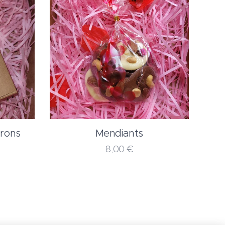
arons
Mendiants
8,00
€