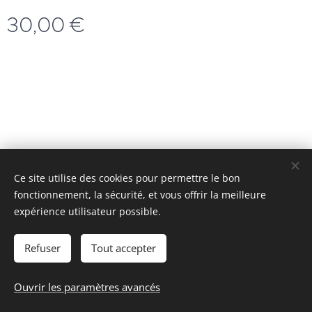
30,00
€
Ce site utilise des cookies pour permettre le bon
fonctionnement, la sécurité, et vous offrir la meilleure
© 2025 Tous droits réservés
expérience utilisateur possible.
LR²
Mise à jour en août 2026
Cookies
Refuser
Tout accepter
Ajouter au panier
Ouvrir les paramètres avancés